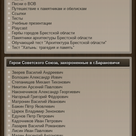
Песни о ВОВ
Путешествие к памятникам и обелискам
Ссылки
Тесты
Учебные презентации
Playcast
Гербы городов Брестской области
Памятники архитектуры Брестской области
Обучающий тест "Архитектура Брестской области"
Тест "Хатынь: трагедия и память"
Герои Советского Союза, захороненные в г.Барановичи
Зверев Василий Андреевич
Волошин Александр Иович
Степанищев Михаил Тихонович
Никитин Арсений Павлович
Наконечников Александр Георгиевич
Нагорный Григорий Фёдорович
Матронин Василий Иванович
Бажин Пётр Яковлевич
Царюк Владимир Зенонович
Едунов Петр Петрович
Кадочников Иван Петрович
Лазарев Василий Романович
Лисин Иван Павлович
Мален Арсентий Антонович