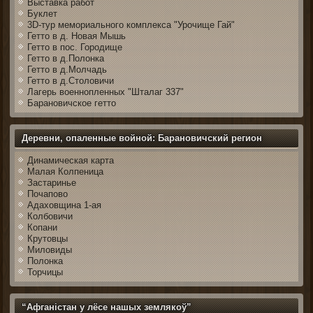
Выставка работ
Буклет
3D-тур мемориального комплекса "Урочище Гай"
Гетто в д. Новая Мышь
Гетто в пос. Городище
Гетто в д.Полонка
Гетто в д.Молчадь
Гетто в д.Столовичи
Лагерь военнопленных "Шталаг 337"
Барановичское гетто
Деревни, опаленные войной: Барановичский регион
Динамическая карта
Малая Колпеница
Застаринье
Почапово
Адаховщина 1-ая
Колбовичи
Копани
Крутовцы
Миловиды
Полонка
Торчицы
“Афганістан у лёсе нашых землякоў”