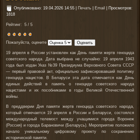
Опубликовано: 19.04.2026 14:55
|
Печать
|
Email
| Просмотров:
1818
Рейтинг:
5
/
5
Пожалуйста, оцените
19 апреля в России установлен как День памяти жертв геноцида
советского народа. Дата выбрана не случайно: 19 апреля 1943
года был издан Указ №39 Президиума Верховного Совета СССР
— первый правовой акт, официально зафиксировавший политику
геноцида нацистов. В Беларуси эта дата отмечается как День
единых действий в память о геноциде советского народа
нацистами и их пособниками в годы Великой Отечественной
войны.
В преддверии Дня памяти жертв геноцида советского народа,
который отмечается 19 апреля в России и Беларуси, состоялся
международный телемост между учащимися города Воронеж
(Россия) и города Барановичи (Беларусь). Мероприятие положило
начало уникальному цифровому проекту по сохранению
исторической памяти.