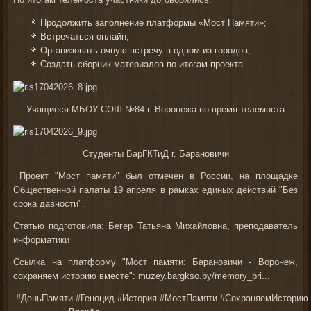
Продолжить заполнение платформы «Мост Памяти»;
Встречаться онлайн;
Организовать очную встречу в одном из городов;
Создать сборник материалов по итогам проекта.
Учащиеся МБОУ СОШ №84 г. Воронежа во время телемоста
Студенты БарГКТиД г. Барановичи
Проект "Мост памяти" был отмечен в России, на площадке
Общественной палаты 19 апреля в рамках единых действий "Без
срока давности".
Статью подготовила: Бегер Татьяна Михайловна, преподаватель
информатики
Ссылка на платформу "Мост памяти: Барановичи - Воронеж,
сохраняем историю вместе":
muzey.bargkso.by/memory_bri...
#ДеньПамяти
#Геноцид
#История
#МостПамяти
#СохраняемИсторию