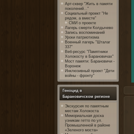
Арт-сквер "Жить в памяти
поколений..."
Социальный проект "Не
рядом, а вместе"
СМИ о проекте
Лагерь смерти Колдычево
Запись воспоминаний
Уроки патриотизма
Военный лагерь "Шталаг
337"
Веб-ресурс "Памятники
Холокосту в Барановичах"
Мост памяти: Барановичи -
Воронеж
Инклюзивный проект "Дети
войны - фронту"
Геноцид в
Барановичском регионе
Авто 
Экскурсия по памятным
местам Холокоста
Мемориальная доска
узникам гетто по ул.
Промышленной в районе
«Зеленого моста»