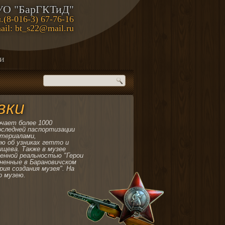
УО "БарГКТиД"
.(8-016-3) 67-76-16
ail: bt_s22@mail.ru
ии
вки
чает более 1000
оследней паспортизации
атериалами,
ю об узниках гетто и
ищева. Также в музее
енной реальностью "Герои
ненные в Барановичском
рия создания музея". На
о музею.