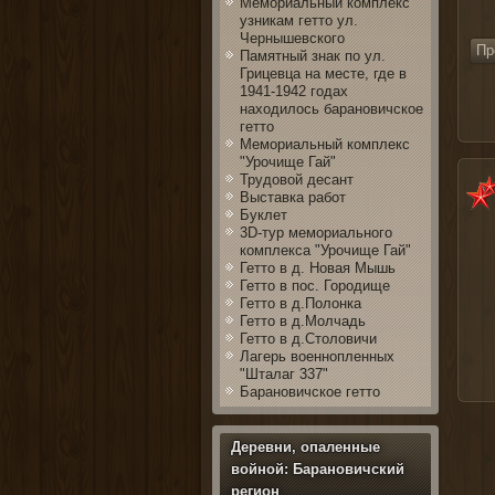
Мемориальный комплекс
узникам гетто ул.
Чернышевского
Памятный знак по ул.
Грицевца на месте, где в
1941-1942 годах
находилось барановичское
гетто
Мемориальный комплекс
"Урочище Гай"
Трудовой десант
Выставка работ
Буклет
3D-тур мемориального
комплекса "Урочище Гай"
Гетто в д. Новая Мышь
Гетто в пос. Городище
Гетто в д.Полонка
Гетто в д.Молчадь
Гетто в д.Столовичи
Лагерь военнопленных
"Шталаг 337"
Барановичское гетто
Деревни, опаленные
войной: Барановичский
регион