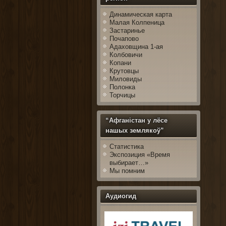
Динамическая карта
Малая Колпеница
Застаринье
Почапово
Адаховщина 1-ая
Колбовичи
Копани
Крутовцы
Миловиды
Полонка
Торчицы
“Афганістан у лёсе
нашых землякоў”
Статистика
Экспозиция «Время
выбирает…»
Мы помним
Аудиогид