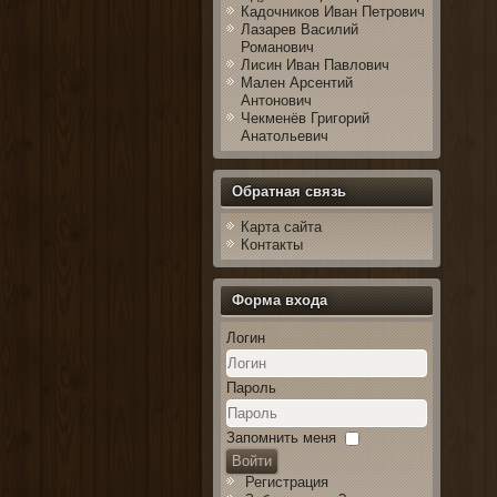
Кадочников Иван Петрович
Лазарев Василий
Романович
Лисин Иван Павлович
Мален Арсентий
Антонович
Чекменёв Григорий
Анатольевич
Обратная связь
Карта сайта
Контакты
Форма входа
Логин
Пароль
Запомнить меня
Войти
Регистрация