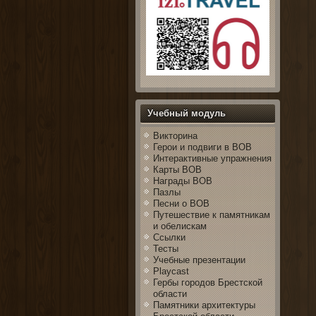
Учебный модуль
Викторина
Герои и подвиги в ВОВ
Интерактивные упражнения
Карты ВОВ
Награды ВОВ
Пазлы
Песни о ВОВ
Путешествие к памятникам
и обелискам
Ссылки
Тесты
Учебные презентации
Playcast
Гербы городов Брестской
области
Памятники архитектуры