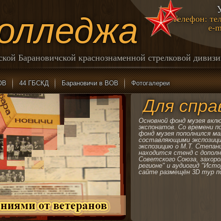
колледжа
Телефон: тел
e-m
йской Барановичской краснознаменной стрелковой дивиз
ОВ
44 ГБСКД
Барановичи в ВОВ
Фотогалереи
Для спра
Основной фонд музея вклю
экспонатов. Со времени п
фонд музея пополнился м
составляющими экспозици
экспозицию о М.Т. Степан
находится стенд с дополн
Советского Союза, захоро
регионе" и аудиогид "Исто
сайте размещён 3D тур п