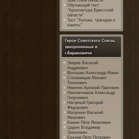
Брестской области
Обучающий тест
"Архитектура Брестской
области"
Тест "Хатынь: трагедия и
память"
Герои Советского Союза,
захороненные в
г.Барановичи
Зверев Василий
Андреевич
Волошин Александр Иович
Степанищев Михаил
Тихонович
Никитин Арсений Павлович
Наконечников Александр
Георгиевич
Нагорный Григорий
Фёдорович
Матронин Василий
Иванович
Бажин Пётр Яковлевич
Царюк Владимир
Зенонович
Едунов Петр Петрович