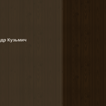
др Кузьмич