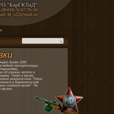
УО "БарГКТиД"
.(8-016-3) 67-76-16
ail: bt_s22@mail.ru
ии
вки
чает более 1000
оследней паспортизации
атериалами,
ю об узниках гетто и
ищева. Также в музее
енной реальностью "Герои
ненные в Барановичском
рия создания музея". На
о музею.