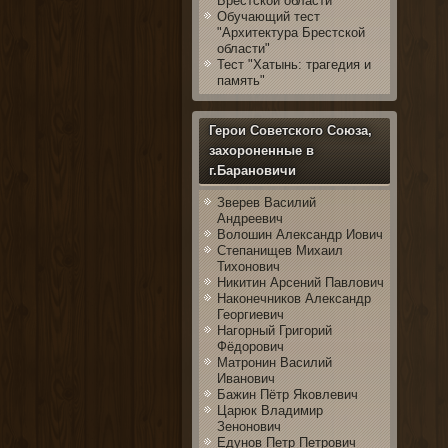
Брестской области
Обучающий тест
"Архитектура Брестской
области"
Тест "Хатынь: трагедия и
память"
Герои Советского Союза,
захороненные в
г.Барановичи
Зверев Василий
Андреевич
Волошин Александр Иович
Степанищев Михаил
Тихонович
Никитин Арсений Павлович
Наконечников Александр
Георгиевич
Нагорный Григорий
Фёдорович
Матронин Василий
Иванович
Бажин Пётр Яковлевич
Царюк Владимир
Зенонович
Едунов Петр Петрович