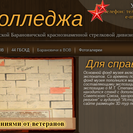
колледжа
Телефон: тел
e-m
йской Барановичской краснознаменной стрелковой дивиз
ОВ
44 ГБСКД
Барановичи в ВОВ
Фотогалереи
Для спра
Основной фонд музея вклю
экспонатов. Со времени п
фонд музея пополнился м
составляющими экспозици
экспозицию о М.Т. Степан
находится стенд с дополн
Советского Союза, захоро
регионе" и аудиогид "Исто
сайте размещён 3D тур п