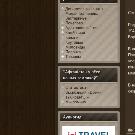
Динамическая карта
Сек
Малая Колпеница
Застаринье
Почапово
Род
Адаховщина 1-ая
194
Колбовичи
Бар
Копани
Крутовцы
Миловиды
В а
Полонка
Пол
Торчицы
упо
ком
“Афганістан у лёсе
мед
нашых землякоў”
В н
Статистика
сек
Экспозиция «Время
выбирает…»
Мы помним
Аудиогид