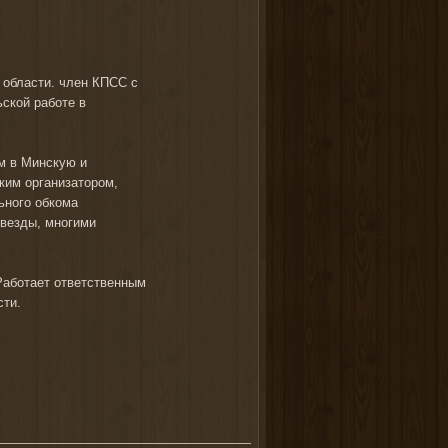
 области. члeн КПСС с
ской работе в
м в Минскую и
ким организатором,
ьного обкома
Звезды, многими
Работает ответственным
сти.