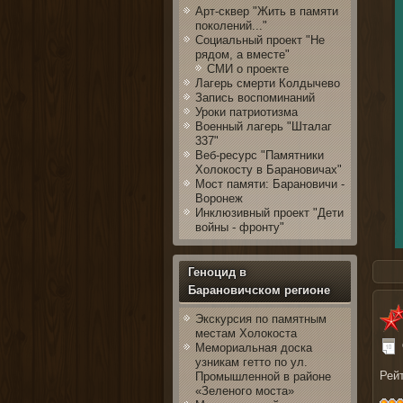
Арт-сквер "Жить в памяти
поколений..."
Социальный проект "Не
рядом, а вместе"
СМИ о проекте
Лагерь смерти Колдычево
Запись воспоминаний
Уроки патриотизма
Военный лагерь "Шталаг
337"
Веб-ресурс "Памятники
Холокосту в Барановичах"
Мост памяти: Барановичи -
Воронеж
Инклюзивный проект "Дети
войны - фронту"
Геноцид в
Барановичском регионе
Здесь
Экскурсия по памятным
местам Холокоста
Мемориальная доска
узникам гетто по ул.
Рей
Промышленной в районе
«Зеленого моста»