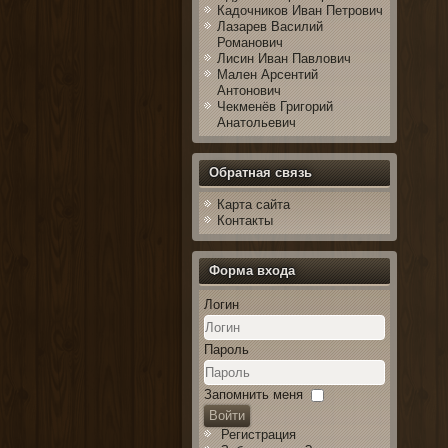
Кадочников Иван Петрович
Лазарев Василий
Романович
Лисин Иван Павлович
Мален Арсентий
Антонович
Чекменёв Григорий
Анатольевич
Обратная связь
Карта сайта
Контакты
Форма входа
Логин
Пароль
Запомнить меня
Войти
Регистрация