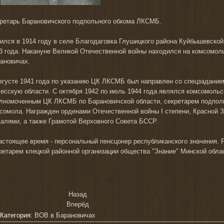
ретарь Барановичского подпольного обкома ЛКСМБ.
ился в 1914 году в селе Благодаговка Глушицкого района Куйбышевской
3 года. Накануне Великой Отечественной войны находился на комсомоль
ановичах.
вгусте 1941 года по указанию ЦК ЛКСМБ был направлен со спецзадание
есскую области. С октября 1942 по июль 1944 года являлся комсомольс
лномоченным ЦК ЛКСМБ по Барановичской области, секретарем подпол
сомола. Награжден орденами Отечественной войны I степени, Красной 
алями, а также Грамотой Верховного Совета БССР.
астоящее время - персональный пенсцонер республиканского значения. 
р
етарем клецкой районной организации общества "Знание" Минской обла
Назад
Вперёд
Категория:
ВОВ в Барановичах