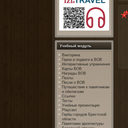
Учебный модуль
Викторина
Герои и подвиги в ВОВ
Интерактивные упражнения
Карты ВОВ
Награды ВОВ
Пазлы
Песни о ВОВ
Путешествие к памятникам
и обелискам
Ссылки
Тесты
Учебные презентации
Playcast
Гербы городов Брестской
области
Памятники архитектуры