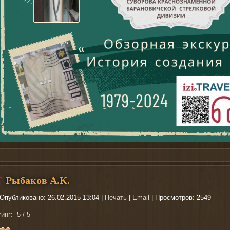
 можно
купить
рыболовные катушки
Рыбаков А.К.
Опубликовано: 26.02.2015 13:04
|
Печать
|
Email
| Просмотров: 2549
тинг:
5
/
5