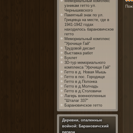
Мемориальный комплекс
узникам гетто ул.
Пож
Чернышевского
Памятный знак по ул.
Грицевца на месте, где в
1941-1942 годах
находилось барановичское
гетто
Мемориальный комплекс
"Урочище Гай"
Трудовой десант
Выставка работ
Буклет
3D-тур мемориального
комплекса "Урочище Гай"
Гетто в д. Новая Мышь
Гетто в пос. Городище
Гетто в д.Полонка
Гетто в д.Молчадь
Гетто в д.Столовичи
Лагерь военнопленных
"Шталаг 337"
Барановичское гетто
Деревни, опаленные
войной: Барановичский
регион