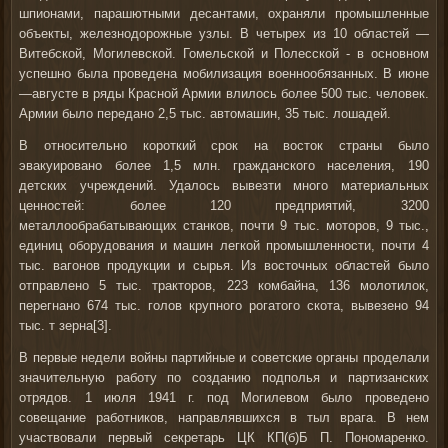
шпионами, парашютными десантами, охраняли промышленные
объекты, железнодорожные узлы. В четырех из 10 областей —
Витебской, Могилевской. Гомельской и Полесской - в основном
успешно была проведена мобилизация военнообязанных. В июне
—августе в ряды Красной Армии влилось более 500 тыс. человек.
Армии было передано 2,5 тыс. автомашин, 35 тыс. лошадей.
В относительно короткий срок на восток страны было
эвакуировано более 1,5 млн. гражданского населения, 190
детских учреждений. Удалось вывезти много материальных
ценностей: более 120 предприятий, 3200
металлообрабатывающих станков, почти 9 тыс. моторов, 9 тыс.,
единиц оборудования и машин легкой промышленности, почти 4
тыс. вагонов продукции и сырья. Из восточных областей было
отправлено 5 тыс. тракторов, 223 комбайна, 136 молотилок,
перегнано 674 тыс. голов крупного рогатого скота, вывезено 94
тыс. т зерна[3].
В первые недели войны партийные и советские органы проделали
значительную работу по созданию подполья и партизанских
отрядов. 1 июля 1941 г. под Могилевом было проведено
совещание работников, направлявшихся в тыл врага. В нем
участвовали первый секретарь ЦК КП(б)Б П. Пономаренко.