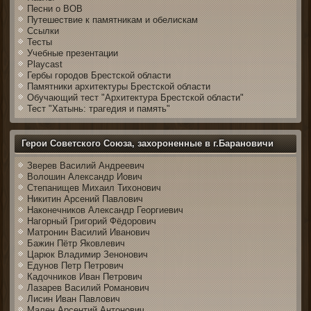
Песни о ВОВ
Путешествие к памятникам и обелискам
Ссылки
Тесты
Учебные презентации
Playcast
Гербы городов Брестской области
Памятники архитектуры Брестской области
Обучающий тест "Архитектура Брестской области"
Тест "Хатынь: трагедия и память"
Герои Советского Союза, захороненные в г.Барановичи
Зверев Василий Андреевич
Волошин Александр Иович
Степанищев Михаил Тихонович
Никитин Арсений Павлович
Наконечников Александр Георгиевич
Нагорный Григорий Фёдорович
Матронин Василий Иванович
Бажин Пётр Яковлевич
Царюк Владимир Зенонович
Едунов Петр Петрович
Кадочников Иван Петрович
Лазарев Василий Романович
Лисин Иван Павлович
Мален Арсентий Антонович