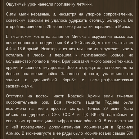
Ощутимый урон нанесли противнику летчики.
Силы были неравные, и, несмотря на упорное сопротивление,
советским войскам не удалось удержать столицу Беларуси. Во
второй половине дня 28 июня немецкие танки порвались в Минск.
В гигантском котле на запад от Минска в окружении оказались
почти полностью соединения 3-й и 10-й армий, л также часть сил
4-й и 13-й армий. Некоторые из них мы шли из окружения, часть
осталась в лесах и перешла к партизанской борьбе, но
большинство попало в плен. Враг захватил много боевой техники,
оружия и военного имущества. Все это отрицательно повлияло на
боевое положение войск Западного фронта, усложнило его
задачи в дальнейшей борьбе с немецко-фашистскими
захватчиками.
Отступая на восток, части Красной Армии вели тяжелые
оборонительные бои. Вся тяжесть защиты Родины была
возложена на плечи простых солдат. Только 29 июня была
объявлена директива СНК СССР и ЦК ВКП(б) партийным и
советским организациям прифронтовых областей. В соответствии
с ней проводилась дополнительная мобилизация в Красную
Армию. В июне-августе в ее ряды было мобилизовано свыше 500