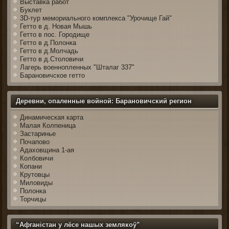
Выставка работ
Буклет
3D-тур мемориального комплекса "Урочище Гай"
Гетто в д. Новая Мышь
Гетто в пос. Городище
Гетто в д.Полонка
Гетто в д.Молчадь
Гетто в д.Столовичи
Лагерь военнопленных "Шталаг 337"
Барановичское гетто
Деревни, опаленные войной: Барановичский регион
Динамическая карта
Малая Колпеница
Застаринье
Почапово
Адаховщина 1-ая
Колбовичи
Копани
Крутовцы
Миловиды
Полонка
Торчицы
“Афганістан у лёсе нашых землякоў”