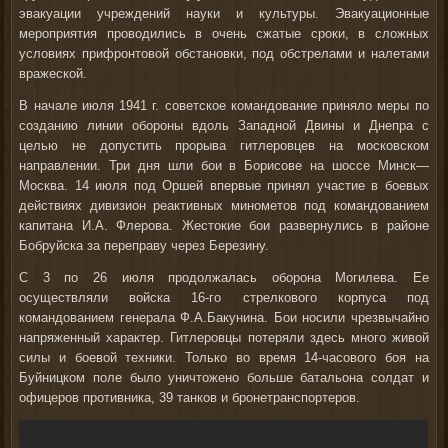
эвакуации учреждений науки и культуры. Эвакуационные
мероприятия проводились в очень сжатые сроки, в сложных
условиях прифронтовой обстановки, под обстрелами и налетами
вражеской.
В начале июля 1941 г. советское командование приняло меры по
созданию линии обороны вдоль Западной Двины и Днепра с
целью не допустить прорыва гитлеровцев на московском
направлении. Три дня шли бои в Борисове на шоссе Минск—
Москва. 14 июля под Оршей впервые принял участие в боевых
действиях дивизион реактивных минометов под командованием
капитана И.А. Флерова. Жестокие бои развернулись в районе
Бобруйска за переправу через Березину.
С 3 по 26 июля продолжалась оборона Могилева. Ее
осуществляли войска 16-го стрелкового корпуса под
командованием генерала Ф.А.Бакунина. Бои носили чрезвычайно
напряженный характер. Гитлеровцы потеряли здесь много живой
силы и боевой техники. Только во время 14-часового боя на
Буйницком поле было уничтожено больше батальона солдат и
офицеров противника, 39 танков и бронетранспортеров.