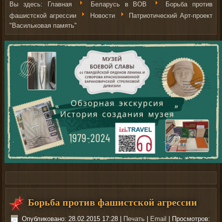
Вы здесь:
Главная
Беларусь в ВОВ
Борьба против
фашистской агрессии
Новости
Патриотический Арт-проект
"Васильковая память"
Рыболовные катушки
http://nachodki.ru/shop/okhota-turizm-
Борьба против фашистской агрессии
rybalka/katushki.html
на сайте nachodki.ru
Опубликовано: 28.02.2015 17:28
|
Печать
|
Email
| Просмотров: