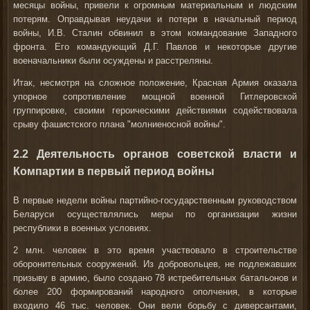
месяцы войны, привели к огромным материальным и людским
потерям. Оправдывая неудачи и потери в начальный период
войны, И.В. Сталин обвинил в этом командование Западного
фронта. Его командующий Д.Г. Павлов и некоторые другие
военачальники были осуждены и расстреляны.
Итак, несмотря на сложное положение, Красная Армия оказала
упорное сопротивление мощной военной Гитлеровской
группировке, своими героическими действиями содействовала
срыву фашистского плана "молниеносной войны".
2.2 Деятельность органов советской власти и
Компартии в первый период войны
В первые недели войны партийно-государственным руководством
Беларуси осуществлялись меры по организации жизни
республики в военных условиях.
2 млн. человек в это время участвовало в строительстве
оборонительных сооружений. Из добровольцев, не подлежавших
призыву в армию, было создано 78 истребительных батальонов и
более 200 формирований народного ополчения, в которые
входило 46 тыс. человек. Они вели борьбу с диверсантами,