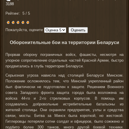
3188
Рейтинг:
5
/
5
Пожалуйста, оцените
Оборонительные бои на территории Беларуси
Прорвав оборону пограничных войск, фашисты, несмотря на
упорное сопротивление отдельных частей Красной Армии, быстро
продвигались в глубь территории Беларуси.
Серьезная угроза нависла над столицей Беларуси Минском.
Положение осложнялось тем, что Минский укрепленный район
был фактически не подготовлен к защите. Решением Военного
совета Западного фронта защита города была возложена на
войска 44-го и 2-го стрелковых корпусов. В помощь им
создавались добровольные истребительные батальоны из
жителей столицы. Они охраняли предприятия, узлы и средства
связи, мосты. Битва за Минск была короткой, но жестокой.
Гитлеровцы потеряли сотни солдат и офицеров, было сожжено и
подбито более 300 танков, много другой боевой техники.