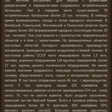
тыс. жителей республики. Для борьбы с вражескими
диверсантами и парашютистами создавались истребительные
батальоны. Уже в середине июля существовало 78
истребительных батальонов (более 13 тыс. человек). В помощь
армии формировались отряды и полки народного ополчения. В
Витебской, Гомельской, Могилевской и Полесской областях было
создано более 200 формирований народных ополченцев (более 33
тыс. человек). Они участвовали в строительстве оборонительных
объектов и в боях с захват­чиками. На промышленных объектах
восточных областей Беларуси налаживалось производство
боеприпасов, проводился ремонт вооружения и боевой техники. В
восточные районы СССР было эвакуировано более 1,5 млн.
человек, вывезено оборудование 124 крупных предприятий, более
17 тыс. единиц ценного технического оборудования. Не менее
важное значение придавалось эвакуации сельскохозяйственной
техники, общественного скота, сырья и материалов, продуктов
питания. В тыл было отправлено около 46 тыс. т зернопродуктов,
почти 5 тыс. тракторов, свыше 220 комбайнов. Из
неоккупированных районов на восток переправлено 674 тыс. голов
скота. То, что не смогли вывезти, было роздано населению,
воинским частям Красной Армии. Всего в тыловые районы было
эвакуировано более 60 % тракторов, 18% комбайнов, 53%
крупного рогатого скота[2]. Большое внимание уделялось