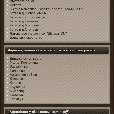
Выставка работ
Буклет
3D-тур мемориального комплекса "Урочище Гай"
Гетто в д. Новая Мышь
Гетто в пос. Городище
Гетто в д.Полонка
Гетто в д.Молчадь
Гетто в д.Столовичи
Лагерь военнопленных "Шталаг 337"
Барановичское гетто
Деревни, опаленные войной: Барановичский регион
Динамическая карта
Малая Колпеница
Застаринье
Почапово
Адаховщина 1-ая
Колбовичи
Копани
Крутовцы
Миловиды
Полонка
Торчицы
“Афганістан у лёсе нашых землякоў”