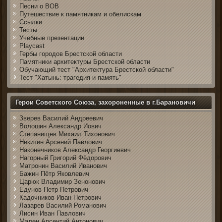
Песни о ВОВ
Путешествие к памятникам и обелискам
Ссылки
Тесты
Учебные презентации
Playcast
Гербы городов Брестской области
Памятники архитектуры Брестской области
Обучающий тест "Архитектура Брестской области"
Тест "Хатынь: трагедия и память"
Герои Советского Союза, захороненные в г.Барановичи
Зверев Василий Андреевич
Волошин Александр Иович
Степанищев Михаил Тихонович
Никитин Арсений Павлович
Наконечников Александр Георгиевич
Нагорный Григорий Фёдорович
Матронин Василий Иванович
Бажин Пётр Яковлевич
Царюк Владимир Зенонович
Едунов Петр Петрович
Кадочников Иван Петрович
Лазарев Василий Романович
Лисин Иван Павлович
Мален Арсентий Антонович