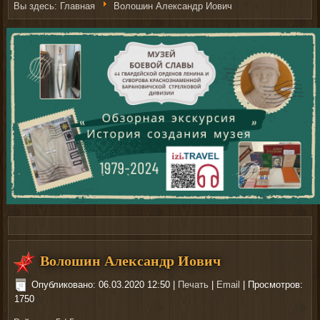
Вы здесь:
Главная
Волошин Александр Иович
Рыболовные катушки
http://nachodki.ru/shop/okhota-turizm-
Волошин Александр Иович
rybalka/katushki.html
на сайте nachodki.ru
Опубликовано: 06.03.2020 12:50
|
Печать
|
Email
| Просмотров:
1750