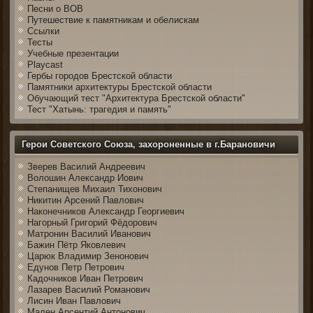
Песни о ВОВ
Путешествие к памятникам и обелискам
Ссылки
Тесты
Учебные презентации
Playcast
Гербы городов Брестской области
Памятники архитектуры Брестской области
Обучающий тест "Архитектура Брестской области"
Тест "Хатынь: трагедия и память"
Герои Советского Союза, захороненные в г.Барановичи
Зверев Василий Андреевич
Волошин Александр Иович
Степанищев Михаил Тихонович
Никитин Арсений Павлович
Наконечников Александр Георгиевич
Нагорный Григорий Фёдорович
Матронин Василий Иванович
Бажин Пётр Яковлевич
Царюк Владимир Зенонович
Едунов Петр Петрович
Кадочников Иван Петрович
Лазарев Василий Романович
Лисин Иван Павлович
Мален Арсентий Антонович