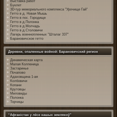
Выставка работ
Буклет
3D-тур мемориального комплекса "Урочище Гай"
Гетто в д. Новая Мышь
Гетто в пос. Городище
Гетто в д.Полонка
Гетто в д.Молчадь
Гетто в д.Столовичи
Лагерь военнопленных "Шталаг 337"
Барановичское гетто
Деревни, опаленные войной: Барановичский регион
Динамическая карта
Малая Колпеница
Застаринье
Почапово
Адаховщина 1-ая
Колбовичи
Копани
Крутовцы
Миловиды
Полонка
Торчицы
“Афганістан у лёсе нашых землякоў”