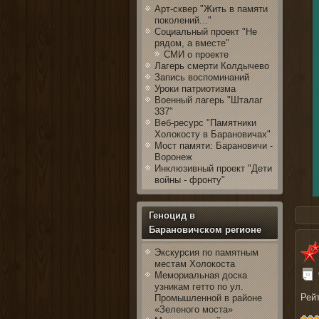
Арт-сквер "Жить в памяти
поколений..."
Социальный проект "Не
рядом, а вместе"
СМИ о проекте
Лагерь смерти Колдычево
Запись воспоминаний
Уроки патриотизма
Военный лагерь "Шталаг
337"
Веб-ресурс "Памятники
Холокосту в Барановичах"
Мост памяти: Барановичи -
Воронеж
Инклюзивный проект "Дети
войны - фронту"
Геноцид в
Барановичском регионе
Рыбол
Экскурсия по памятным
местам Холокоста
Мемориальная доска
узникам гетто по ул.
Рей
Промышленной в районе
«Зеленого моста»