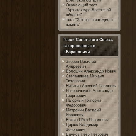
Брестской области
Обучающий тест
"Архитектура Брестской
области"
Тест "Хатынь: трагедия и
память"
Герои Советского Союза,
захороненные в
г.Барановичи
Зверев Василий
Андреевич
Волошин Александр Иович
Степанищев Михаил
Тихонович
Никитин Арсений Павлович
Наконечников Александр
Георгиевич
Нагорный Григорий
Фёдорович
Матронин Василий
Иванович
Бажин Пётр Яковлевич
Царюк Владимир
Зенонович
Едунов Петр Петрович