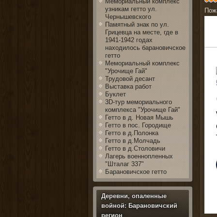
Мемориальный комплекс
узникам гетто ул.
Пож
Чернышевского
Памятный знак по ул.
Грицевца на месте, где в
1941-1942 годах
находилось барановичское
гетто
Мемориальный комплекс
"Урочище Гай"
Трудовой десант
Выставка работ
Буклет
3D-тур мемориального
комплекса "Урочище Гай"
Гетто в д. Новая Мышь
Гетто в пос. Городище
Гетто в д.Полонка
Гетто в д.Молчадь
Гетто в д.Столовичи
Лагерь военнопленных
"Шталаг 337"
Барановичское гетто
Деревни, опаленные
войной: Барановичский
регион