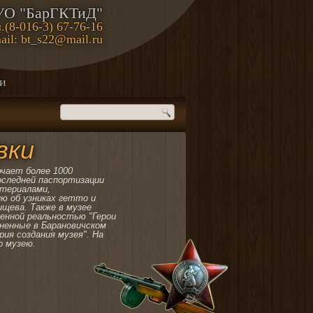
УО "БарГКТиД"
.(8-016-3) 67-76-16
ail: bt_s22@mail.ru
ии
вки
чает более 1000
оследней паспортизации
атериалами,
ю об узниках гетто и
ищева. Также в музее
енной реальностью "Герои
ненные в Барановичском
рия создания музея". На
о музею.