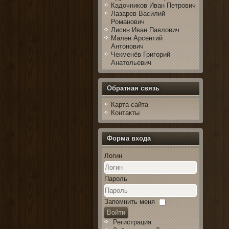
Кадочников Иван Петрович
Лазарев Василий
Романович
Лисин Иван Павлович
Мален Арсентий
Антонович
Чекменёв Григорий
Анатольевич
Обратная связь
Карта сайта
Контакты
Форма входа
Логин
Пароль
Запомнить меня
Войти
Регистрация