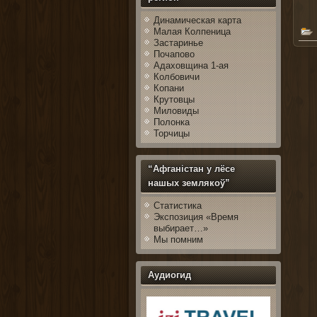
Динамическая карта
Малая Колпеница
Застаринье
Почапово
Адаховщина 1-ая
Колбовичи
Копани
Крутовцы
Миловиды
Полонка
Торчицы
“Афганістан у лёсе
нашых землякоў”
Статистика
Экспозиция «Время
выбирает…»
Мы помним
Аудиогид