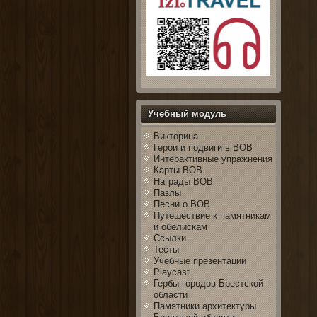
Учебный модуль
Викторина
Герои и подвиги в ВОВ
Интерактивные упражнения
Карты ВОВ
Награды ВОВ
Пазлы
Песни о ВОВ
Путешествие к памятникам
и обелискам
Ссылки
Тесты
Учебные презентации
Playcast
Гербы городов Брестской
области
Памятники архитектуры