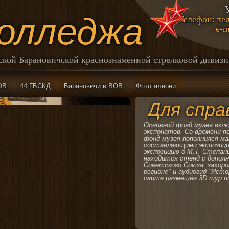
колледжа
Телефон: тел
e-m
йской Барановичской краснознаменной стрелковой дивиз
ОВ
44 ГБСКД
Барановичи в ВОВ
Фотогалереи
Для спра
Основной фонд музея вклю
экспонатов. Со времени п
фонд музея пополнился м
составляющими экспозици
экспозицию о М.Т. Степан
находится стенд с дополн
Советского Союза, захоро
регионе" и аудиогид "Исто
сайте размещён 3D тур п