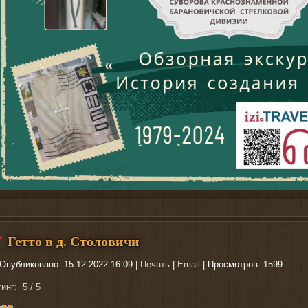
овные катушки
http://nachodki.ru/shop/okhota-turizm-rybalka/katushki.html
н
Гетто в д. Столовичи
Опубликовано: 15.12.2022 16:09
|
Печать
|
Email
| Просмотров: 1599
тинг:
5
/
5