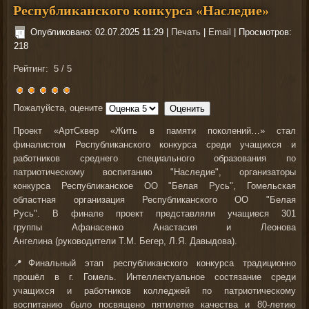
Республиканского конкурса «Наследие»
Опубликовано: 02.07.2025 11:29
|
Печать
|
Email
| Просмотров:
218
Рейтинг:
5
/
5
Пожалуйста, оцените
Проект «АртСквер «Жить в памяти поколений…» стал
финалистом Республиканского конкурса среди учащихся и
работников среднего специального образования по
патриотическому воспитанию
"Наследие"
, организаторы
конкурса
Республиканское
ОО "Белая Русь"
,
Гомельская
областная организация Республиканского ОО "Белая
Русь".
В финале проект представляли учащиеся 301
группы
Афанасенко Анастасия
и
Леонова
Ангелина
(руководители
Т.М. Бегер, Л.Я. Давыдова
).
📍Финальный этап республиканского конкурса традиционно
прошёл в г. Гомель. Интеллектуальное состязание среди
учащихся и работников колледжей по патриотическому
воспитанию было посвящено
пятилетке качества и 80-летию