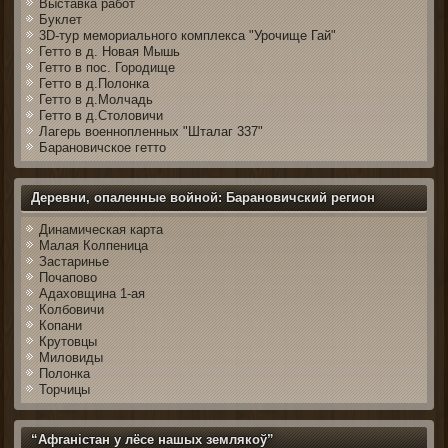
Выставка работ
Буклет
3D-тур мемориального комплекса "Урочище Гай"
Гетто в д. Новая Мышь
Гетто в пос. Городище
Гетто в д.Полонка
Гетто в д.Молчадь
Гетто в д.Столовичи
Лагерь военнопленных "Шталаг 337"
Барановичское гетто
Деревни, опаленные войной: Барановичский регион
Динамическая карта
Малая Колпеница
Застаринье
Почапово
Адаховщина 1-ая
Колбовичи
Копани
Крутовцы
Миловиды
Полонка
Торчицы
“Афганістан у лёсе нашых землякоў”