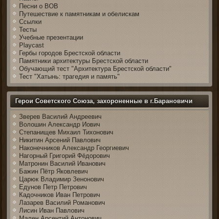
Песни о ВОВ
Путешествие к памятникам и обелискам
Ссылки
Тесты
Учебные презентации
Playcast
Гербы городов Брестской области
Памятники архитектуры Брестской области
Обучающий тест "Архитектура Брестской области"
Тест "Хатынь: трагедия и память"
Герои Советского Союза, захороненные в г.Барановичи
Зверев Василий Андреевич
Волошин Александр Иович
Степанищев Михаил Тихонович
Никитин Арсений Павлович
Наконечников Александр Георгиевич
Нагорный Григорий Фёдорович
Матронин Василий Иванович
Бажин Пётр Яковлевич
Царюк Владимир Зенонович
Едунов Петр Петрович
Кадочников Иван Петрович
Лазарев Василий Романович
Лисин Иван Павлович
Мален Арсентий Антонович