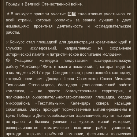
Победы в Великой Отечественной войне.
📌В конкурсе приняли участие 1️⃣8️⃣ талантливых участников со
всей страны, которые боролись за звание лучших в двух
номинациях: проектная деятельность и исследовательские
работы.
✅Конкурс стал площадкой для демонстрации креативных идей и
глубоких исследований, направленных на сохранение
исторической памяти и патриотическое воспитание молодежи.
🔴Учащиеся колледжа представили исследовательскую
работу
"АртСквер "Жить в памяти поколений..."
, которая ведётся
в колледже с 2017 года. Сегодня сквер, прилегающий к колледжу,
который носит имя Дважды Героя Советского Союза Михаила
Тихновича Степанищева, благодаря целенаправленной работе
колледжа, – не просто благоустроенная территория, а
полноценная образовательно-патриотическая площадка, сердце
микрорайона «Текстильный». Календарь сквера насыщен
событиями. Здесь проходят торжественные митинги-реквиемы в
День Победы и День освобождения Барановичей, звучат истории
ветеранов и бывших узников на «уроках живой истории»,
разворачиваются тематические выставки работ учащихся,
проходит открытие приёмной кампании, фестивали творческих