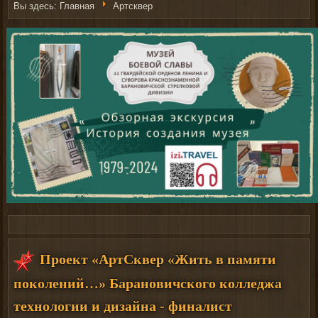
Вы здесь:
Главная
Артсквер
Рыболовные катушки
http://nachodki.ru/shop/okhota-turizm-
Проект «АртСквер «Жить в памяти
rybalka/katushki.html
на сайте nachodki.ru
поколений…» Барановичского колледжа
технологии и дизайна - финалист