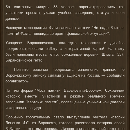
За считанные минуты 38 человек зарегистрировались как
участники проекта, указав учебное заведение, статус и свои
данные.
Накануне мероприятия были записаны лекции "Не надо бояться
памяти! Факты геноцида во время фашистской оккупации".
Учащиеся Барановичского колледжа технологии и дизайна
продемонстрировали работу с интерактивной картой. На карту
были нанесены места гетто, сожжённые деревни, Шталаг 337,
Барановичское гетто.
— Принято решение продолжить заполнение данных по
Воронежскому региону силами учащихся из России, — сообщили
организаторы.
На платформе "Мост памяти: Барановичи-Воронеж. Сохраняем
историю вместе" участники в режиме реального времени
заполнили "Карточки памяти", посвященные узникам концлагерей
и жертвам геноцида.
Особенно трогательным стало выступление учителя истории
Линенко И.С. из Воронежа, которая рассказала историю своей
бабушки — жертвы геноцида. Личная связь поколений никого не