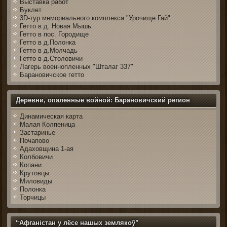
Выставка работ
Буклет
3D-тур мемориального комплекса "Урочище Гай"
Гетто в д. Новая Мышь
Гетто в пос. Городище
Гетто в д.Полонка
Гетто в д.Молчадь
Гетто в д.Столовичи
Лагерь военнопленных "Шталаг 337"
Барановичское гетто
Деревни, опаленные войной: Барановичский регион
Динамическая карта
Малая Колпеница
Застаринье
Почапово
Адаховщина 1-ая
Колбовичи
Копани
Крутовцы
Миловиды
Полонка
Торчицы
“Афганістан у лёсе нашых землякоў”