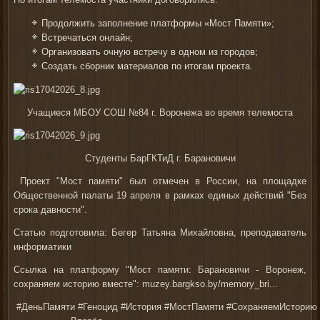
Продолжить заполнение платформы «Мост Памяти»;
Встречаться онлайн;
Организовать очную встречу в одном из городов;
Создать сборник материалов по итогам проекта.
Учащиеся МБОУ СОШ №84 г. Воронежа во время телемоста
Студенты БарГКТиД г. Барановичи
Проект "Мост памяти" был отмечен в России, на площадке
Общественной палаты 19 апреля в рамках единых действий "Без
срока давности".
Статью подготовила: Бегер Татьяна Михайловна, преподаватель
информатики
Ссылка на платформу "Мост памяти: Барановичи - Воронеж,
сохраняем историю вместе":
muzey.bargkso.by/memory_bri...
#ДеньПамяти
#Геноцид
#История
#МостПамяти
#СохраняемИсторию