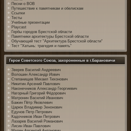
Песни о ВОВ
Путешествие к памятникам и обелискам
Ссылки
Тесты
Учебные презентации
Playcast
Гербы городов Брестской области
Памятники архитектуры Брестской области
Обучающий тест "Архитектура Брестской области"
Тест "Хатынь: трагедия и память"
Герои Советского Союза, захороненные в г.Барановичи
Зверев Василий Андреевич
Волошин Александр Иович
Степанищев Михаил Тихонович
Никитин Арсений Павлович
Наконечников Александр Георгиевич
Нагорный Григорий Фёдорович
Матронин Василий Иванович
Бажин Пётр Яковлевич
Царюк Владимир Зенонович
Едунов Петр Петрович
Кадочников Иван Петрович
Лазарев Василий Романович
Лисин Иван Павлович
Мален Арсентий Антонович