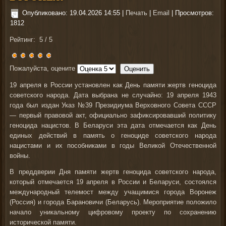
Опубликовано: 19.04.2026 14:55
|
Печать
|
Email
| Просмотров:
1812
Рейтинг:
5
/
5
Пожалуйста, оцените
19 апреля в России установлен как День памяти жертв геноцида
советского народа. Дата выбрана не случайно: 19 апреля 1943
года был издан Указ №39 Президиума Верховного Совета СССР
— первый правовой акт, официально зафиксировавший политику
геноцида нацистов. В Беларуси эта дата отмечается как День
единых действий в память о геноциде советского народа
нацистами и их пособниками в годы Великой Отечественной
войны.
В преддверии Дня памяти жертв геноцида советского народа,
который отмечается 19 апреля в России и Беларуси, состоялся
международный телемост между учащимися города Воронеж
(Россия) и города Барановичи (Беларусь). Мероприятие положило
начало уникальному цифровому проекту по сохранению
исторической памяти.