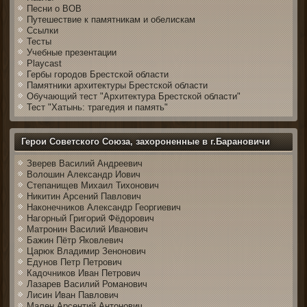
Песни о ВОВ
Путешествие к памятникам и обелискам
Ссылки
Тесты
Учебные презентации
Playcast
Гербы городов Брестской области
Памятники архитектуры Брестской области
Обучающий тест "Архитектура Брестской области"
Тест "Хатынь: трагедия и память"
Герои Советского Союза, захороненные в г.Барановичи
Зверев Василий Андреевич
Волошин Александр Иович
Степанищев Михаил Тихонович
Никитин Арсений Павлович
Наконечников Александр Георгиевич
Нагорный Григорий Фёдорович
Матронин Василий Иванович
Бажин Пётр Яковлевич
Царюк Владимир Зенонович
Едунов Петр Петрович
Кадочников Иван Петрович
Лазарев Василий Романович
Лисин Иван Павлович
Мален Арсентий Антонович