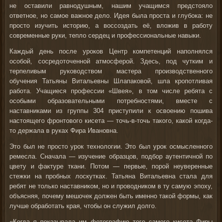
не оставили равнодушным, нашим учащимся предстояло
ответное, но самое важное дело. Идея была проста и глубока: не
просто изучить историю, а
воссоздать её
, вложив в работу
современные руки, тепло сердец и профессиональные навыки.
Каждый день после уроков Центр компетенций наполнялся
особой, сосредоточенной атмосферой. Здесь, под чутким и
терпеливым руководством мастера производственного
обучения
Татьяны Витальевны Шлапаковой
, шла кропотливая
работа. Учащиеся профессии «Швея», в том числе ребята с
особыми образовательными потребностями, вместе с
наставниками из группы 304 приступили к освоению пошива
настоящего фронтового кисета — точь-в-точь такого, какой когда-
то держала в руках Фира Ивановна.
Это был не просто урок технологии. Это был урок осмысленного
ремесла. Сначала — изучение образцов, подбор аутентичной по
цвету и фактуре ткани. Потом — первые, порой неуверенные
стежки на пробных лоскутках. Татьяна Витальевна стала для
ребят не только наставником, но и проводником в ту самую эпоху,
объясняя, почему мешочек должен быть именно такой формы, как
лучше обработать края, чтобы он служил долго.
«Когда я показывала им фотографию того самого кисета Фиры