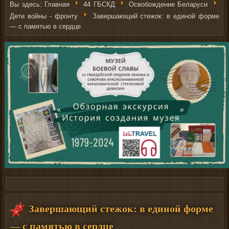
Вы здесь:
Главная
44 ГБСКД
Освобождение Беларуси
Дети войны - фронту
Завершающий стежок: в единой форме
— с памятью в сердце
Рыболовные катушки
http://nachodki.ru/shop/okhota-turizm-
Завершающий стежок: в единой форме
rybalka/katushki.html
на сайте nachodki.ru
— с памятью в сердце