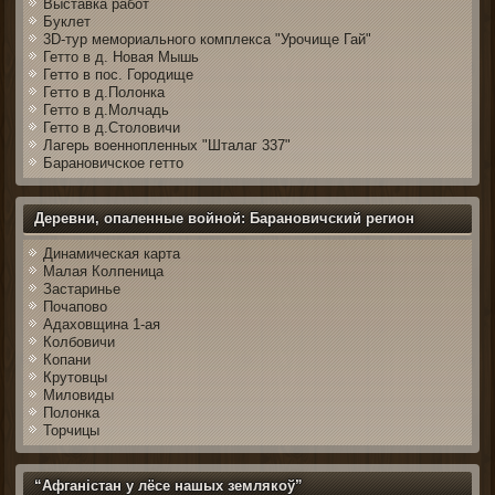
Выставка работ
Буклет
3D-тур мемориального комплекса "Урочище Гай"
Гетто в д. Новая Мышь
Гетто в пос. Городище
Гетто в д.Полонка
Гетто в д.Молчадь
Гетто в д.Столовичи
Лагерь военнопленных "Шталаг 337"
Барановичское гетто
Деревни, опаленные войной: Барановичский регион
Динамическая карта
Малая Колпеница
Застаринье
Почапово
Адаховщина 1-ая
Колбовичи
Копани
Крутовцы
Миловиды
Полонка
Торчицы
“Афганістан у лёсе нашых землякоў”