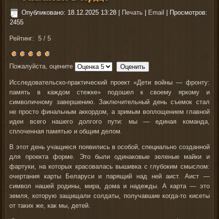
Опубликовано: 18.12.2025 13:28
|
Печать
|
Email
| Просмотров:
2455
Рейтинг:
5
/
5
Пожалуйста, оцените
Исследовательско-практический проект «Дети войны — фронту:
память в каждом стежке» подошел к своему яркому и
символичному завершению. Заключительный день съемок стал
не просто финальным аккордом, а зримым воплощением главной
идеи всего нашего долгого пути: мы — единая команда,
сплоченная памятью и общим делом.
В этот день учащиеся появились в особой, специально созданной
для проекта форме. Это были одинаковые зеленые майки и
фартуки, на которых красовалась вышивка с глубоким смыслом:
очертания карты Беларуси и парящий над ней аист. Аист —
символ нашей родины, мира, дома и надежды. А карта — это
земля, которую защищали солдаты, получавшие когда-то кисеты
от таких же, как мы, детей.