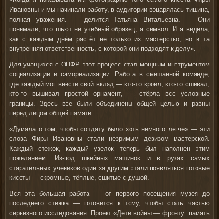
Ивановны и мы начинали работу, в аудитории воцарялась тишина,
полная уважения, — делится Татьяна Витальевна. — Они
понимали, что шьют не учебный образец, а символ. И я видела,
как с каждым днём растёт не только их мастерство, но и та
внутренняя ответственность, с которой они подходят к делу».
Для учащихся с ОПФР этот процесс стал мощным инструментом
социализации и самореализации. Работа в смешанной команде,
где каждый мог внести свой вклад — кто-то кроил, кто-то сшивал,
кто-то вышивал простой орнамент, — стёрла все условные
границы. Здесь все были объединены общей целью и равны
перед лицом общей памяти.
«Думала о том, чтобы солдату было хоть немного легче»
— эти
слова Фиры Ивановны стали незримым девизом мастерской.
Каждый стежок, каждый узелок теперь был наполнен этим
пожеланием. Из-под швейных машинок и в руках самых
старательных учеников один за другим стали появляться готовые
кисеты — скромные, тёплые, сшитые с душой.
Вся эта большая работа — от первого посещения музея до
последнего стежка — готовится к тому, чтобы стать частью
серьёзного исследования. Проект «Дети войны — фронту: память