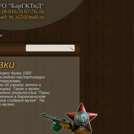
УО "БарГКТиД"
.(8-016-3) 67-76-16
ail: bt_s22@mail.ru
ии
вки
чает более 1000
оследней паспортизации
атериалами,
ю об узниках гетто и
ищева. Также в музее
енной реальностью "Герои
ненные в Барановичском
рия создания музея". На
о музею.