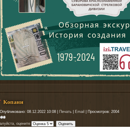
те nachodki.ru можно купить
фонари
Копани
Опубликовано: 08.12.2022 10:08
|
Печать
|
Email
| Просмотров: 2004
алуйста, оцените