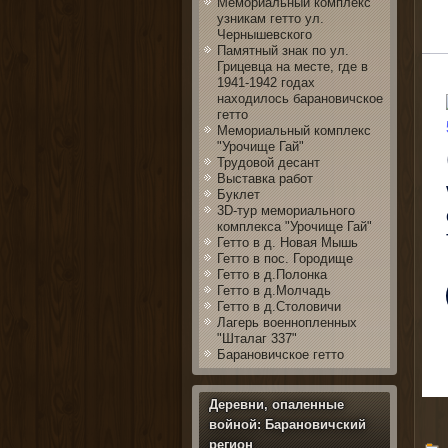
Мемориальный комплекс
узникам гетто ул.
Чернышевского
Памятный знак по ул.
Грицевца на месте, где в
1941-1942 годах
находилось барановичское
гетто
Мемориальный комплекс
"Урочище Гай"
Трудовой десант
Выставка работ
Буклет
3D-тур мемориального
комплекса "Урочище Гай"
Гетто в д. Новая Мышь
Гетто в пос. Городище
Гетто в д.Полонка
Гетто в д.Молчадь
Гетто в д.Столовичи
Лагерь военнопленных
"Шталаг 337"
Барановичское гетто
Деревни, опаленные
войной: Барановичский
регион