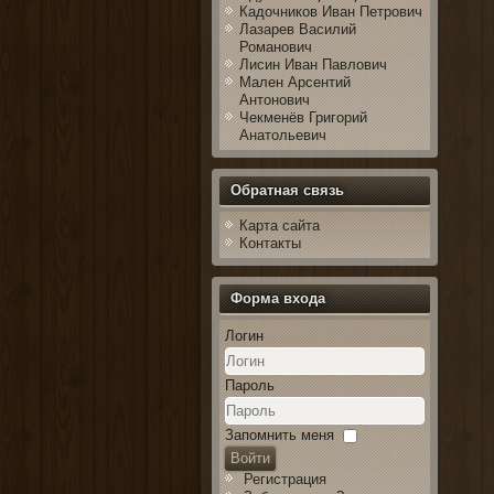
Кадочников Иван Петрович
Лазарев Василий
Романович
Лисин Иван Павлович
Мален Арсентий
Антонович
Чекменёв Григорий
Анатольевич
Обратная связь
Карта сайта
Контакты
Форма входа
Логин
Пароль
Запомнить меня
Войти
Регистрация