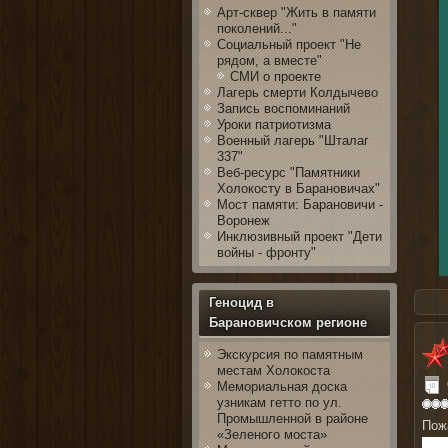
Арт-сквер "Жить в памяти
поколений..."
Социальный проект "Не
рядом, а вместе"
СМИ о проекте
Лагерь смерти Колдычево
Запись воспоминаний
Уроки патриотизма
Военный лагерь "Шталаг
337"
Веб-ресурс "Памятники
Холокосту в Барановичах"
Мост памяти: Барановичи -
Воронеж
Инклюзивный проект "Дети
войны - фронту"
Геноцид в
Барановичском регионе
На сай
Экскурсия по памятным
местам Холокоста
Мемориальная доска
узникам гетто по ул.
Промышленной в районе
Пож
«Зеленого моста»