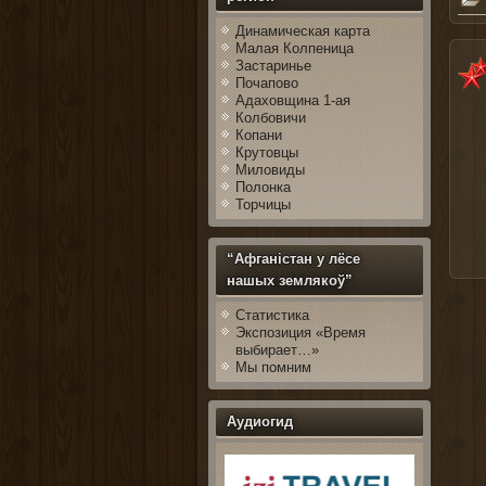
Динамическая карта
Малая Колпеница
Застаринье
Почапово
Адаховщина 1-ая
Колбовичи
Копани
Крутовцы
Миловиды
Полонка
Торчицы
“Афганістан у лёсе
нашых землякоў”
Статистика
Экспозиция «Время
выбирает…»
Мы помним
Аудиогид