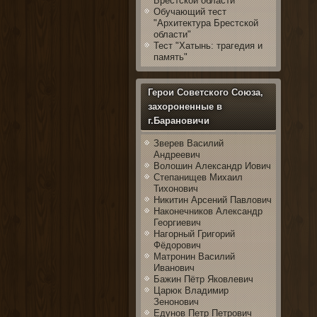
Брестской области
Обучающий тест
"Архитектура Брестской
области"
Тест "Хатынь: трагедия и
память"
Герои Советского Союза,
захороненные в
г.Барановичи
Зверев Василий
Андреевич
Волошин Александр Иович
Степанищев Михаил
Тихонович
Никитин Арсений Павлович
Наконечников Александр
Георгиевич
Нагорный Григорий
Фёдорович
Матронин Василий
Иванович
Бажин Пётр Яковлевич
Царюк Владимир
Зенонович
Едунов Петр Петрович