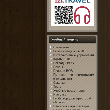
Учебный модуль
Викторина
Герои и подвиги в ВОВ
Интерактивные упражнения
Карты ВОВ
Награды ВОВ
Пазлы
Песни о ВОВ
Путешествие к памятникам
и обелискам
Ссылки
Тесты
Учебные презентации
Playcast
Гербы городов Брестской
области
Памятники архитектуры