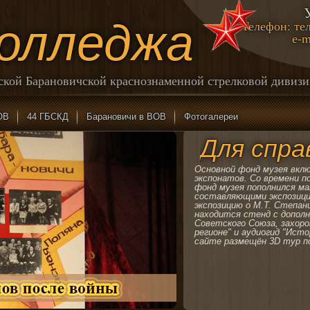
колледжа
Телефон: тел
e-m
йской Барановичской краснознаменной стрелковой дивиз
ОВ
44 ГБСКД
Барановичи в ВОВ
Фотогалереи
Для спра
Основной фонд музея вклю
экспонатов. Со времени п
фонд музея пополнился м
составляющими экспозици
экспозицию о М.Т. Степан
находится стенд с дополн
Советского Союза, захоро
регионе" и аудиогид "Исто
сайте размещён 3D тур п