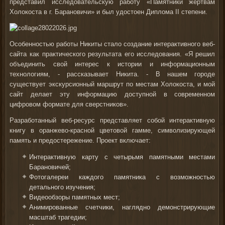
представил исследовательскую работу «Памятники жертвам
Холокоста в г. Барановичи» и был удостоен Диплома II степени.
Особенностью работы Никиты стало создание интерактивного веб-
сайта как практического результата его исследования. «Я решил
объединить свой интерес к истории и информационным
технологиям, - рассказывает Никита. - В нашем городе
существует экскурсионный маршрут по местам Холокоста, и мой
сайт делает эту информацию доступной в современном
цифровом формате для сверстников».
Разработанный веб-ресурс представляет собой интерактивную
книгу в оранжево-красной цветовой гамме, символизирующей
память и предостережение. Проект включает:
Интерактивную карту с четырьмя памятными местами
Барановичей;
Фотогалереи каждого памятника с возможностью
детального изучения;
Видеообзоры памятных мест;
Анимированные счетчики, наглядно демонстрирующие
масштаб трагедии;