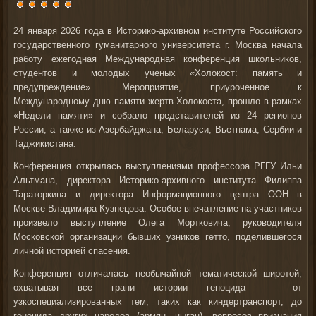
24 января 2026 года
в
Историко-архивном институте Российского
государственного гуманитарного университета г. Москва
начала
работу ежегодная
Международная конференция школьников,
студентов и молодых ученых «Холокост: память и
предупреждение».
Мероприятие, приуроченное к
Международному дню памяти жертв Холокоста, прошло в рамках
«Недели памяти» и собрало представителей из 24 регионов
России, а также из Азербайджана, Беларуси, Вьетнама, Сербии и
Таджикистана.
Конференция открылась выступлениями профессора РГГУ
Ильи
Альтмана
, директора Историко-архивного института
Филиппа
Тараторкина
и директора Информационного центра ООН в
Москве
Владимира Кузнецова
. Особое впечатление на участников
произвело выступление Олега Мортковича, руководителя
Московской организации бывших узников гетто, поделившегося
личной историей спасения.
Конференция отличалась необычайной тематической широтой,
охватывая все грани истории геноцида — от
узкоспециализированных тем, таких как киндертранспорт, до
геноцида других народов (армян, цыган), вопросов признания