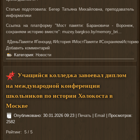
Статью подготовила: Бегер Татьяна Михайловна, преподаватель
информатики
Ссылка на платформу "Мост памяти: Барановичи - Воронеж,
сохраняем историю вместе":
muzey.bargkso.by/memory_bri...
#ДеньПамяти
#Геноцид
#История
#МостПамяти
#СохраняемИсторию
Добавить комментарий
Категория:
Новости
Учащийся колледжа завоевал диплом
на международной конференции
школьников по истории Холокоста в
Москве
Опубликовано: 30.01.2026 09:23
|
Печать
|
Email
| Просмотров:
2582
Рейтинг:
5
/
5