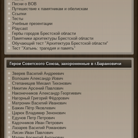
Песни о ВОВ
Путешествие к памятникам и обелискам
Ссылки
Тесты
Учебные презентации
Playcast
Гербы городов Брестской области
Памятники архитектуры Брестской области
Обучающий тест "Архитектура Брестской области"
Тест "Хатынь: трагедия и память"
Герои Советского Союза, захороненные в г.Барановичи
Зверев Василий Андреевич
Волошин Александр Иович
Степанищев Михаил Тихонович
Никитин Арсений Павлович
Наконечников Александр Георгиевич
Нагорный Григорий Фёдорович
Матронин Василий Иванович
Бажин Пётр Яковлевич
Царюк Владимир Зенонович
Едунов Петр Петрович
Кадочников Иван Петрович
Лазарев Василий Романович
Лисин Иван Павлович
Мален Арсентий Антонович