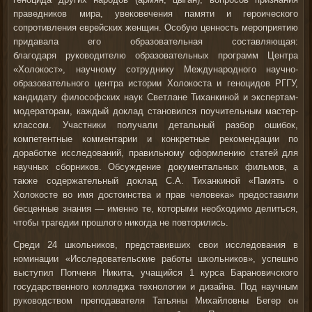
праведников мира, увековечения памяти и героического
сопротивления еврейских женщин. Особую ценность мероприятию
придавала его образовательная составляющая:
благодаря руководителю
образовательных программ
Центра
«Холокост»
, научному сотруднику Международного научно-
образовательного центра истории Холокоста и геноцидов РГГУ,
кандидату философских наук
Светлане Тиханкиной
и экспертам-
модераторам, каждый доклад становился поучительным мастер-
классом. Участники получали детальный разбор ошибок,
компетентные комментарии и конкретные рекомендации по
доработке исследований, правильному оформлению статей для
научных сборников. Обсуждение документальных фильмов, а
также содержательный доклад С.А. Тиханкиной «Память о
Холокосте во имя достоинства и прав человека» предоставили
бесценные знания — именно те, которыми необходимо делиться,
чтобы трагедии прошлого никогда не повторились.
Среди 24 школьников, представивших свои исследования в
номинации «Исследовательские работы школьников», успешно
выступил
Попченя Никита
, учащийся 1 курса Барановичского
государственного колледжа технологии и дизайна. Под научным
руководством преподавателя
Татьяны Михайловны Бегер
он