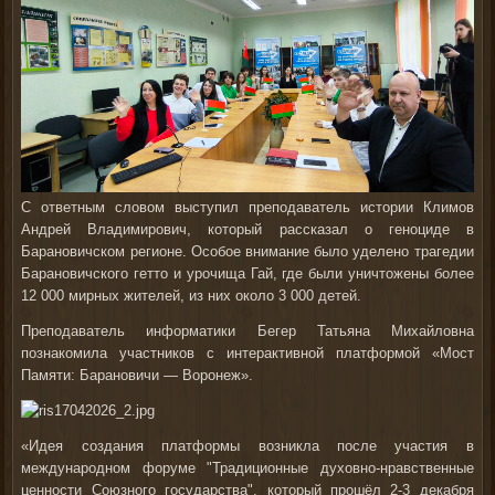
С ответным словом выступил преподаватель истории Климов
Андрей Владимирович, который рассказал о геноциде в
Барановичском регионе. Особое внимание было уделено трагедии
Барановичского гетто и урочища Гай, где были уничтожены более
12 000 мирных жителей, из них около 3 000 детей.
Преподаватель информатики Бегер Татьяна Михайловна
познакомила участников с интерактивной платформой «Мост
Памяти: Барановичи — Воронеж».
«Идея создания платформы возникла после участия в
международном форуме "Традиционные духовно-нравственные
ценности Союзного государства", который прошёл 2-3 декабря