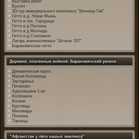
Выставка работ
Буклет
3D-тур мемориального комплекса "Урочище Гай"
Гетто в д. Новая Мышь
Гетто в пос. Городище
Гетто в д.Полонка
Гетто в д.Молчадь
Гетто в д.Столовичи
Лагерь военнопленных "Шталаг 337"
Барановичское гетто
Деревни, опаленные войной: Барановичский регион
Динамическая карта
Малая Колпеница
Застаринье
Почапово
Адаховщина 1-ая
Колбовичи
Копани
Крутовцы
Миловиды
Полонка
Торчицы
“Афганістан у лёсе нашых землякоў”