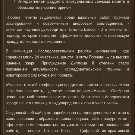
Интерактивный раздел с виртуальными свечами памяти и
образовательной викториной.
«Проект Никиты выделяется среди школьных работ глубиной
исследования и современным цифровым воплощением, -
отмечает научный руководитель Татьяна Бегер. - Это именно тот
подход, который позволяет эффективно доносить историческую
правду до молодого поколения».
В номинации «Исследовательские работы школьников», где
соревновались 24 участника, работа Никиты Попчени была высоко
оценена жюри. Присуждение Диплома II степени стало
признанием актуальности, исследовательской глубины и
новаторского характера его проекта.
«Участие в такой конференции среди школьников из разных стран
- это большая честь, - делится впечатлениями Никита. - Особенно
ценно, что мой проект о памяти жертв Холокоста в белорусском
городе нашел отклик у международного жюри и участников».
Созданный веб-сайт уже апробирован на одногруппниках и готов к
использованию в образовательном процессе. «Этот ресурс может
эффективно использоваться на уроках истории и во внеклассной
работе, - говорит Татьяна Бегер. - Цифровой интерактивный