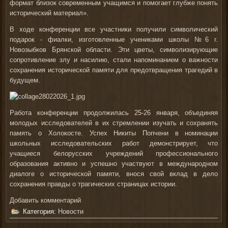
формат близок современным учащимся и помогает глубже понять
исторический материал».
В ходе конференции все участники получили символический
подарок - фиалки, изготовленные учениками школы №6 г.
Новозыбков Брянской области. Эти цветы, символизирующие
сопротивление злу и насилию, стали напоминанием о важности
сохранения исторической памяти для предотвращения трагедий в
будущем.
Работа конференции продолжилась 25-26 января, объединяя
молодых исследователей в их стремлении изучать и сохранять
память о Холокосте. Успех Никиты Попчени в номинации
школьных исследовательских работ демонстрирует, что
учащиеся белорусских учреждений профессионального
образования активно и успешно участвуют в международном
диалоге о исторической памяти, внося свой вклад в дело
сохранения правды о трагических страницах истории.
Добавить комментарий
Категория:
Новости