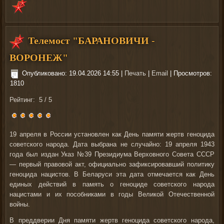
Телемост "БАРАНОВИЧИ -
ВОРОНЕЖ"
Опубликовано: 19.04.2026 14:55
|
Печать
|
Email
| Просмотров:
1810
Рейтинг:
5
/
5
19 апреля в России установлен как День памяти жертв геноцида
советского народа. Дата выбрана не случайно: 19 апреля 1943
года был издан Указ №39 Президиума Верховного Совета СССР
— первый правовой акт, официально зафиксировавший политику
геноцида нацистов. В Беларуси эта дата отмечается как День
единых действий в память о геноциде советского народа
нацистами и их пособниками в годы Великой Отечественной
войны.
В преддверии Дня памяти жертв геноцида советского народа,