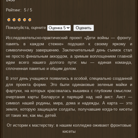
Рейтинг:
5
/
5
Пожалуйста, оцените
Исследовательско-практический проект «Дети войны — фронту:
память в каждом стежке» подошел к своему яркому и
символичному завершению. Заключительный день съемок стал
не просто финальным аккордом, а зримым воплощением главной
идеи всего нашего долгого пути: мы — единая команда,
сплоченная памятью и общим делом.
В этот день учащиеся появились в особой, специально созданной
для проекта форме. Это были одинаковые зеленые майки и
фартуки, на которых красовалась вышивка с глубоким смыслом:
очертания карты Беларуси и парящий над ней аист. Аист —
символ нашей родины, мира, дома и надежды. А карта — это
земля, которую защищали солдаты, получавшие когда-то кисеты
от таких же, как мы, детей.
От истории к мастерству: в нашем колледже оживают фронтовые
кисеты