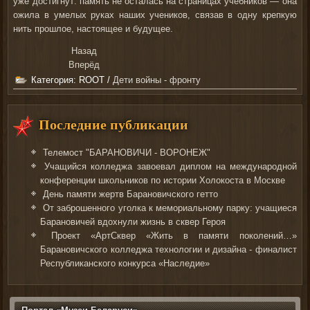
уже достигнут: память не осталась на страницах учебников — она
ожила в умелых руках наших учеников, связав в одну крепкую
нить прошлое, настоящее и будущее.
Назад
Вперёд
Категория:
ROOT
/
Дети войны - фронту
Последние публикации
Телемост "БАРАНОВИЧИ - ВОРОНЕЖ"
Учащийся колледжа завоевал диплом на международной
конференции школьников по истории Холокоста в Москве
День памяти жертв Барановичского гетто
От заброшенного уголка к мемориальному парку: учащиеся
Барановичей вдохнули жизнь в сквер Героя
Проект «АртСквер «Жить в памяти поколений…»
Барановичского колледжа технологии и дизайна - финалист
Республиканского конкурса «Наследие»