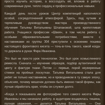
просто изучить историю, а
воссоздать её
, вложив в работу
современные руки, тепло сердец и профессиональные навыки.
Каждый день после уроков Центр компетенций наполнялся
особой, сосредоточенной атмосферой. Здесь, под чутким и
терпеливым руководством мастера производственного
обучения
Татьяны Витальевны Шлапаковой
, шла кропотливая
работа. Учащиеся профессии «Швея», в том числе ребята с
особыми образовательными потребностями, вместе с
наставниками из группы 304 приступили к освоению пошива
настоящего фронтового кисета — точь-в-точь такого, какой когда-
то держала в руках Фира Ивановна.
Это был не просто урок технологии. Это был урок осмысленного
ремесла. Сначала — изучение образцов, подбор аутентичной по
цвету и фактуре ткани. Потом — первые, порой неуверенные
стежки на пробных лоскутках. Татьяна Витальевна стала для
ребят не только наставником, но и проводником в ту самую эпоху,
объясняя, почему мешочек должен быть именно такой формы, как
лучше обработать края, чтобы он служил долго.
«Когда я показывала им фотографию того самого кисета Фиры
Ивановны и мы начинали работу, в аудитории воцарялась тишина,
полная уважения, — делится Татьяна Витальевна. — Они