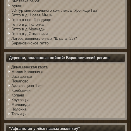
Выставка работ
Буклет
3D-тур мемориального комплекса "Урочище Гай"
Гетто в д. Новая Мышь
Гетто в пос. Городище
Гетто в д.Полонка
Гетто в д.Молчадь
Гетто в д.Столовичи
Лагерь военнопленных "Шталаг 337"
Барановичское гетто
Деревни, опаленные войной: Барановичский регион
Динамическая карта
Малая Колпеница
Застаринье
Почапово
Адаховщина 1-ая
Колбовичи
Копани
Крутовцы
Миловиды
Полонка
Торчицы
“Афганістан у лёсе нашых землякоў”