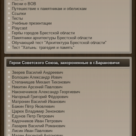
Песни о ВОВ
Путешествие к памятникам и обелискам
Ссылки
Тесты
Учебные презентации
Playcast
Гербы городов Брестской области
Памятники архитектуры Брестской области
Обучающий тест "Архитектура Брестской области"
Тест "Хатынь: трагедия и память"
Герои Советского Союза, захороненные в г.Барановичи
Зверев Василий Андреевич
Волошин Александр Иович
Степанищев Михаил Тихонович
Никитин Арсений Павлович
Наконечников Александр Георгиевич
Нагорный Григорий Фёдорович
Матронин Василий Иванович
Бажин Пётр Яковлевич
Царюк Владимир Зенонович
Едунов Петр Петрович
Кадочников Иван Петрович
Лазарев Василий Романович
Лисин Иван Павлович
Мален Арсентий Антонович