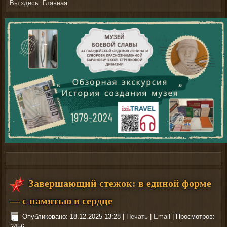
Вы здесь:
Главная
На сайте nachodki.ru можно купить
фонари
Завершающий стежок: в единой форме
— с памятью в сердце
Опубликовано: 18.12.2025 13:28
|
Печать
|
Email
| Просмотров:
2456