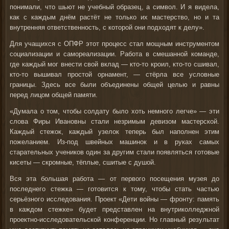
понимали, что шьют не учебный образец, а символ. И я видела,
как с каждым днём растёт не только их мастерство, но и та
внутренняя ответственность, с которой они подходят к делу».
Для учащихся с ОПФР этот процесс стал мощным инструментом
социализации и самореализации. Работа в смешанной команде,
где каждый мог внести свой вклад — кто-то кроил, кто-то сшивал,
кто-то вышивал простой орнамент, — стёрла все условные
границы. Здесь все были объединены общей целью и равны
перед лицом общей памяти.
«Думала о том, чтобы солдату было хоть немного легче»
— эти
слова Фиры Ивановны стали незримым девизом мастерской.
Каждый стежок, каждый узелок теперь был наполнен этим
пожеланием. Из-под швейных машинок и в руках самых
старательных учеников один за другим стали появляться готовые
кисеты — скромные, тёплые, сшитые с душой.
Вся эта большая работа — от первого посещения музея до
последнего стежка — готовится к тому, чтобы стать частью
серьёзного исследования. Проект «Дети войны — фронту: память
в каждом стежке» будет представлен на внутриколледжной
проектно-исследовательской конференции. Но главный результат