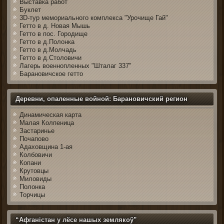
Выставка работ
Буклет
3D-тур мемориального комплекса "Урочище Гай"
Гетто в д. Новая Мышь
Гетто в пос. Городище
Гетто в д.Полонка
Гетто в д.Молчадь
Гетто в д.Столовичи
Лагерь военнопленных "Шталаг 337"
Барановичское гетто
Деревни, опаленные войной: Барановичский регион
Динамическая карта
Малая Колпеница
Застаринье
Почапово
Адаховщина 1-ая
Колбовичи
Копани
Крутовцы
Миловиды
Полонка
Торчицы
“Афганістан у лёсе нашых землякоў”