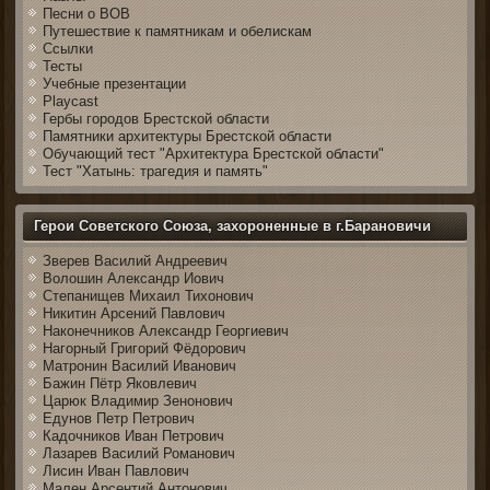
Песни о ВОВ
Путешествие к памятникам и обелискам
Ссылки
Тесты
Учебные презентации
Playcast
Гербы городов Брестской области
Памятники архитектуры Брестской области
Обучающий тест "Архитектура Брестской области"
Тест "Хатынь: трагедия и память"
Герои Советского Союза, захороненные в г.Барановичи
Зверев Василий Андреевич
Волошин Александр Иович
Степанищев Михаил Тихонович
Никитин Арсений Павлович
Наконечников Александр Георгиевич
Нагорный Григорий Фёдорович
Матронин Василий Иванович
Бажин Пётр Яковлевич
Царюк Владимир Зенонович
Едунов Петр Петрович
Кадочников Иван Петрович
Лазарев Василий Романович
Лисин Иван Павлович
Мален Арсентий Антонович