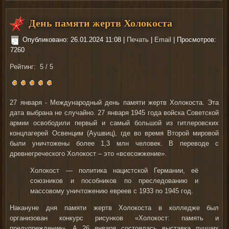
День памяти жертв Холокоста
Опубликовано: 26.01.2024 11:08
|
Печать
|
Email
| Просмотров:
7260
Рейтинг:
5
/
5
27 января
- Международный день памяти жертв Холокоста. Эта
дата выбрана не случайно. 27 января 1945 года войска Советской
армии освободили первый и самый большой из гитлеровских
концлагерей Освенцим (Аушвиц), где во время Второй мировой
были уничтожены более 1,3 млн человек. В переводе с
древнегреческого Холокост – это «всесожжение».
Холокост — политика нацистской Германии, её
союзников и пособников по преследованию и
массовому уничтожению евреев с 1933 по 1945 год.
Накануне дня памяти жертв Холокоста в колледже был
организован
конкурс рисунков «Холокост: память и
предупреждение»
. А 26 января состоялась выставка лучших