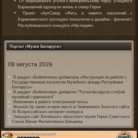
От заброшенного уголка к мемориальному парку: учащиеся
Барановичей вдохнули жизнь в сквер Героя
Проект «АртСквер «Жить в памяти поколений…»
Барановичского колледжа технологии и дизайна - финалист
Республиканского конкурса «Наследие»
Портал «Музеи Беларуси»
08 августа 2026
В раздел «Библиотека» добавлена «Инструкция по работе с
Государственным каталогом Музейного фонда Республики
Беларусь»
В раздел «Библиотека» добавлен "Руска-беларускі слоўнік
музейнай тэрміналогіі"
Изменения в работе электронной почты
Museum.by занял второе место в Чемпионате Золотого сайта
XI Всероссийского интернет конкурса
Запущен сайт Витебского областного музея Героя Советского
Союза Миная Филипповича Шмырёва