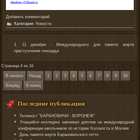
Добавить комментарий
Категория:
Новости
11 декабря - Международного дня памяти жертв
преступления геноцида
Страница 4 из 16
В начало
Назад
1
2
3
4
5
6
7
8
9
10
Вперёд
В конец
Последние публикации
Телемост "БАРАНОВИЧИ - ВОРОНЕЖ"
Учащийся колледжа завоевал диплом на международной
конференции школьников по истории Холокоста в Москве
День памяти жертв Барановичского гетто