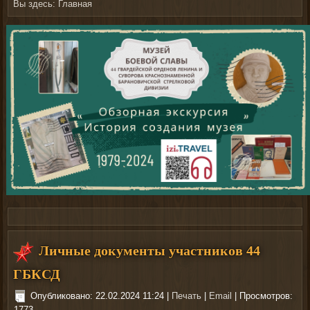
Вы здесь:
Главная
На сайте nachodki.ru можно купить
фонари
Личные документы участников 44
ГБКСД
Опубликовано: 22.02.2024 11:24
|
Печать
|
Email
| Просмотров:
1773